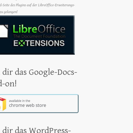
-Seite des Plugins auf der LibreOffice-Erweiterungs-
zu gelangen!
 dir das Google-Docs-
d-on!
 dir das WordPress-