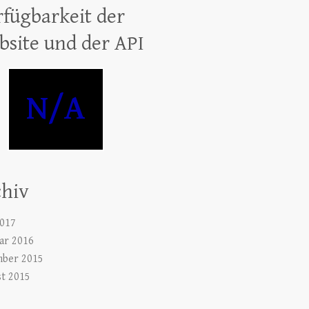
fügbarkeit der
site und der API
N/A
chiv
2017
ar 2016
ber 2015
t 2015