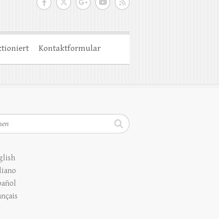
tioniert
Kontaktformular
en
glish
liano
pañol
ançais