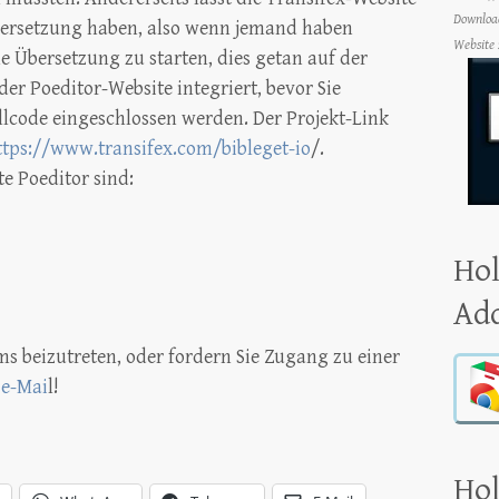
Download
bersetzung haben, also wenn jemand haben
Website 
e Übersetzung zu starten, dies getan auf der
er Poeditor-Website integriert, bevor Sie
ellcode eingeschlossen werden. Der Projekt-Link
tps://www.transifex.com/bibleget-io
/.
te Poeditor sind:
Hol
Ad
ms beizutreten, oder fordern Sie Zugang zu einer
 e-Mai
l!
Hol