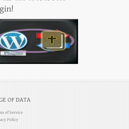
gin!
GE OF DATA
s of Service
acy Policy