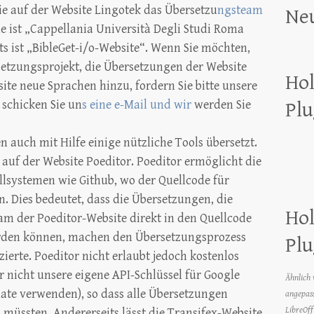
e auf der Website Lingotek das Übersetzu
ngsteam
Ne
ist „Cappellania Università Degli Studi Roma
s ist „BibleGet-i/o-Website“. Wenn Sie möchten,
etzungsprojekt, die Übersetzungen der Website
Hol
ite neue Sprachen hinzu, fordern Sie bitte unsere
schicken Sie un
s eine e-Mail und wir
werden Sie
Plu
n auch mit Hilfe einige nützliche Tools übersetzt.
auf der Website Poeditor. Poeditor ermöglicht die
llsystemen wie Github, wo der Quellcode für
. Dies bedeutet, dass die Übersetzungen, die
Hol
am der Poeditor-Website direkt in den Quellcode
den können, machen den Übersetzungsprozess
Plu
erte. Poeditor nicht erlaubt jedoch kostenlos
 nicht unsere eigene API-Schlüssel für Google
Ähnlich 
late verwenden), so dass alle Übersetzungen
angepass
LibreOff
ssten. Andererseits lässt die Transifex-Website