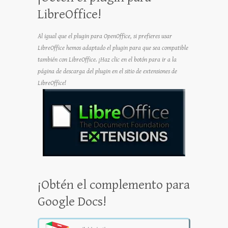
LibreOffice!
Al igual que el plugin para OpenOffice, si prefieres usar
LibreOffice hemos adaptado el plugin para que sea compatible
también con LibreOffice. ¡Haz clic en el botón para ir a la
página de descarga del plugin en el sitio de extensiones de
LibreOffice!
¡Obtén el complemento para
Google Docs!