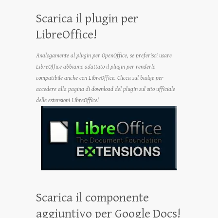
Scarica il plugin per
LibreOffice!
Analogamente al plugin per OpenOffice, se preferisci usare
LibreOffice abbiamo adattato il plugin per renderlo
compatibile anche con LibreOffice. Clicca sul badge per
accedere alla pagina di download del plugin sul sito ufficiale
delle estensioni LibreOffice!
Scarica il componente
aggiuntivo per Google Docs!