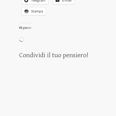
Telegram
E-mail
Stampa
Mi piace:
Caricamento
in
Condividi il tuo pensiero!
corso…