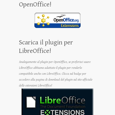
OpenOffice!
Scarica il plugin per
LibreOffice!
Analogamente al plugin per OpenOffice, se preferisci usare
LibreOffice abbiamo adattato il plugin per renderlo
compatibile anche con LibreOffice. Clicca sul badge per
accedere alla pagina di download del plugin sul sito ufficiale
delle estensioni LibreOffice!