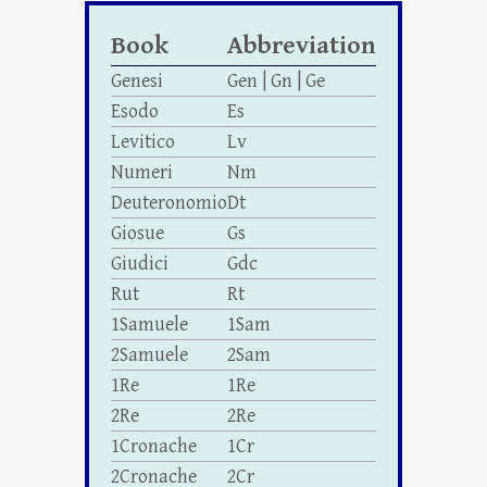
Book
Abbreviation
Genesi
Gen | Gn | Ge
Esodo
Es
Levitico
Lv
Numeri
Nm
Deuteronomio
Dt
Giosue
Gs
Giudici
Gdc
Rut
Rt
1Samuele
1Sam
2Samuele
2Sam
1Re
1Re
2Re
2Re
1Cronache
1Cr
2Cronache
2Cr