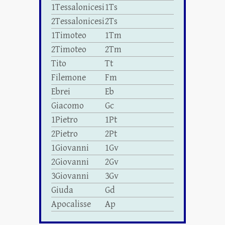
1Tessalonicesi
1Ts
2Tessalonicesi
2Ts
1Timoteo
1Tm
2Timoteo
2Tm
Tito
Tt
Filemone
Fm
Ebrei
Eb
Giacomo
Gc
1Pietro
1Pt
2Pietro
2Pt
1Giovanni
1Gv
2Giovanni
2Gv
3Giovanni
3Gv
Giuda
Gd
Apocalisse
Ap