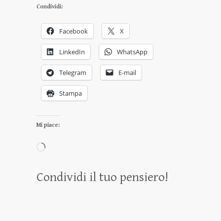
Condividi:
Facebook
X
LinkedIn
WhatsApp
Telegram
E-mail
Stampa
Mi piace:
Caricamento
in
Condividi il tuo pensiero!
corso…