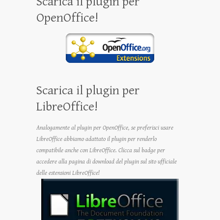
Scarica il plugin per
OpenOffice!
Scarica il plugin per
LibreOffice!
Analogamente al plugin per OpenOffice, se preferisci usare
LibreOffice abbiamo adattato il plugin per renderlo
compatibile anche con LibreOffice. Clicca sul badge per
accedere alla pagina di download del plugin sul sito ufficiale
delle estensioni LibreOffice!