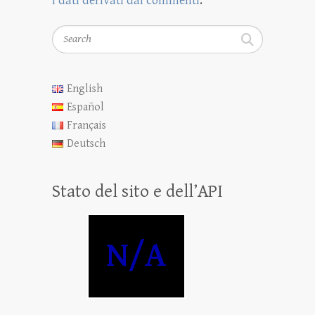
i dati derivati dai commenti
.
Search
English
Español
Français
Deutsch
Stato del sito e dell’API
N/A