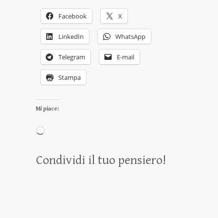
Facebook
X
LinkedIn
WhatsApp
Telegram
E-mail
Stampa
Mi piace:
Caricamento
in
Condividi il tuo pensiero!
corso…