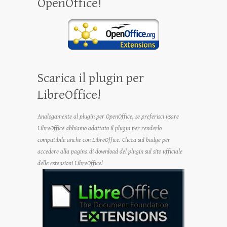
OpenOffice!
Scarica il plugin per
LibreOffice!
Analogamente al plugin per OpenOffice, se preferisci usare
LibreOffice abbiamo adattato il plugin per renderlo
compatibile anche con LibreOffice. Clicca sul badge per
accedere alla pagina di download del plugin sul sito ufficiale
delle estensioni LibreOffice!