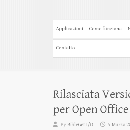
Applicazioni
Come funziona
N
Contatto
Rilasciata Versi
per Open Office
By
BibleGet I/O
9 Marzo 2