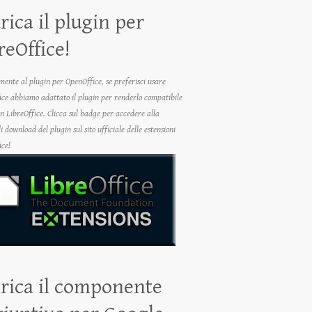
rica il plugin per
reOffice!
ente al plugin per OpenOffice, se preferisci usare
ice abbiamo adattato il plugin per renderlo compatibile
n LibreOffice. Clicca sul badge per accedere alla
 download del plugin sul sito ufficiale delle estensioni
ice!
rica il componente