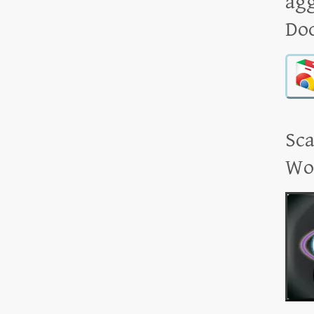
agg
Doc
Sca
Wo