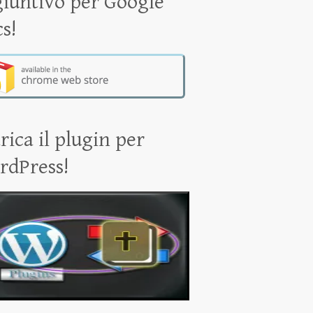
iuntivo per Google
s!
rica il plugin per
rdPress!