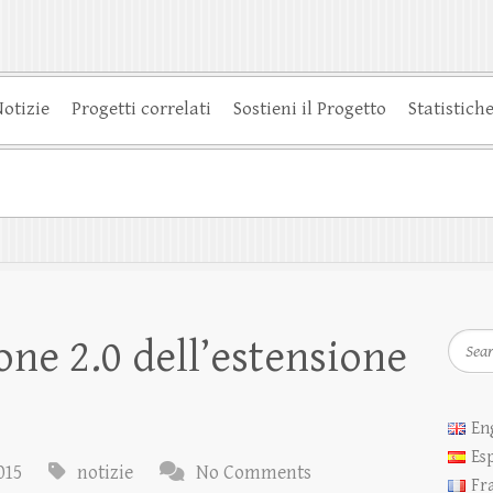
otizie
Progetti correlati
Sostieni il Progetto
Statistich
Searc
one 2.0 dell’estensione
En
Es
015
notizie
No Comments
Fr