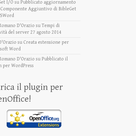
Get I/O
su
Pubblicato aggiornamento
l Componente Aggiuntivo di BibleGet
MSWord
Romano D'Orazio
su
Tempi di
vità del server 27 agosto 2014
D'Orazio
su
Creata estensione per
soft Word
Romano D'Orazio
su
Pubblicato il
n per WordPress
rica il plugin per
nOffice!