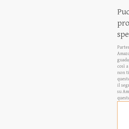
Puo
pro
sp
Parte
Amazo
guada
così a
non ti
questo
il seg
su Am
quest