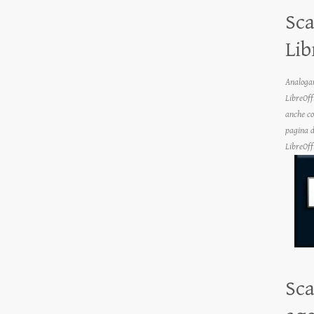
Sca
Lib
Analogam
LibreOff
anche co
pagina di
LibreOff
Sca