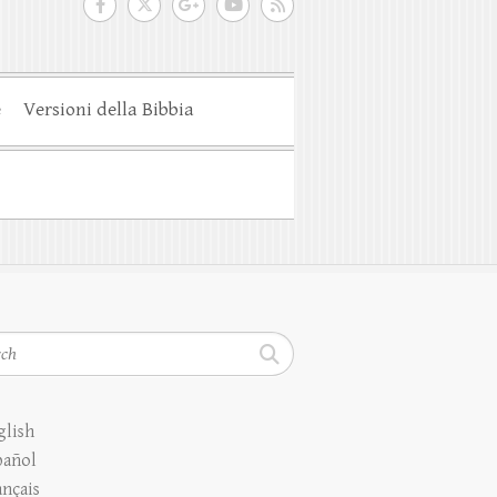
e
Versioni della Bibbia
h
glish
pañol
ançais