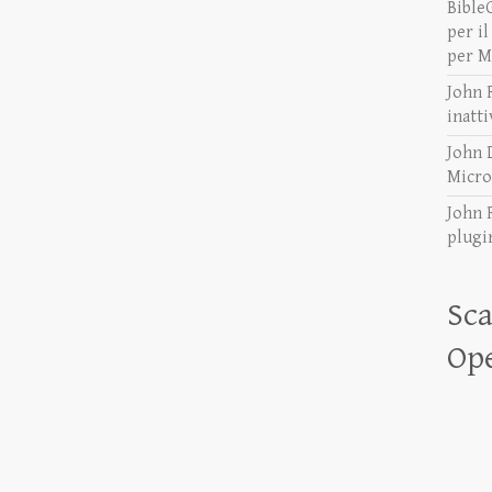
Bible
per i
per 
John 
inatti
John 
Micro
John 
plugi
Sca
Ope