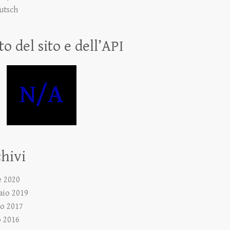
utsch
to del sito e dell’API
N/A
hivi
e 2020
aio 2019
o 2017
 2016