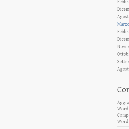
Febbr
Dicem
Agost
Marzo
Febbr
Dicem
Nove
Ottob
Sette
Agost
Co
Aggio
Word a
Compo
Word