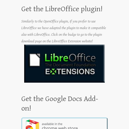
Get the LibreOffice plugin!
Similarly to the OpenOffice plugin, if you prefer to use
LibreOffice we have adapted the plugin to make it compatible
also with LibreOffice. Click on the badge to go to the plugin
download page on the LibreOffice Extension website!
Get the Google Docs Add-
on!