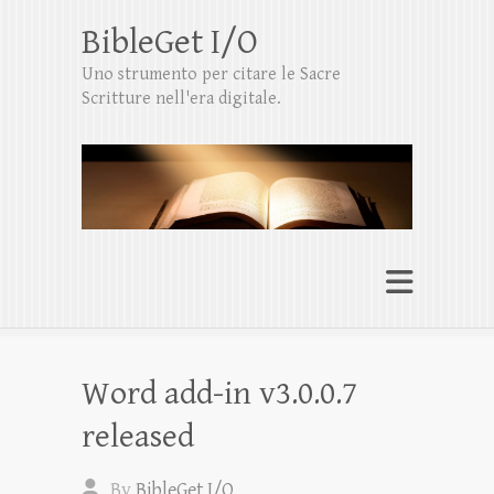
BibleGet I/O
Uno strumento per citare le Sacre
Scritture nell'era digitale.
Word add-in v3.0.0.7
released
By
BibleGet I/O