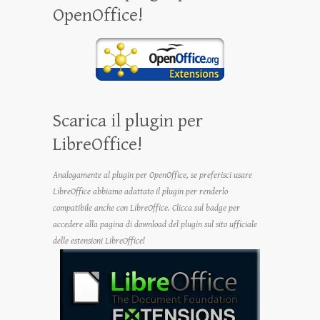
OpenOffice!
Scarica il plugin per
LibreOffice!
Analogamente al plugin per OpenOffice, se preferisci usare
LibreOffice abbiamo adattato il plugin per renderlo
compatibile anche con LibreOffice. Clicca sul badge per
accedere alla pagina di download del plugin sul sito ufficiale
delle estensioni LibreOffice!