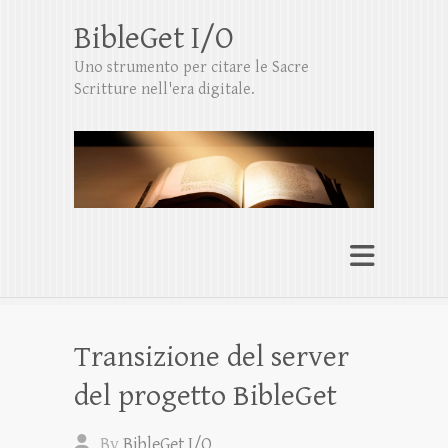
BibleGet I/O
Uno strumento per citare le Sacre
Scritture nell'era digitale.
Transizione del server
del progetto BibleGet
By
BibleGet I/O