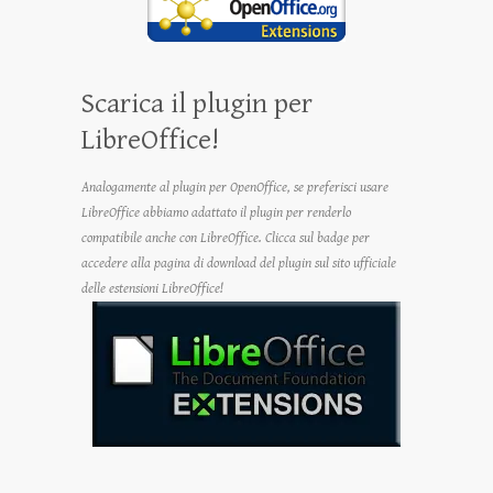
Scarica il plugin per
LibreOffice!
Analogamente al plugin per OpenOffice, se preferisci usare
LibreOffice abbiamo adattato il plugin per renderlo
compatibile anche con LibreOffice. Clicca sul badge per
accedere alla pagina di download del plugin sul sito ufficiale
delle estensioni LibreOffice!